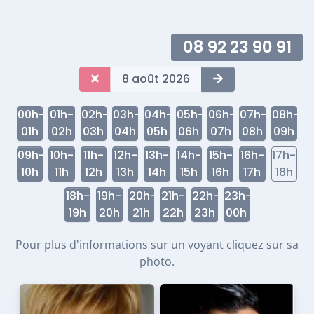
08 92 23 90 91
8 août 2026
00h-
01h-
02h-
03h-
04h-
05h-
06h-
07h-
08h-
01h
02h
03h
04h
05h
06h
07h
08h
09h
09h-
10h-
11h-
12h-
13h-
14h-
15h-
16h-
17h-
10h
11h
12h
13h
14h
15h
16h
17h
18h
18h-
19h-
20h-
21h-
22h-
23h-
19h
20h
21h
22h
23h
00h
Pour plus d'informations sur un voyant cliquez sur sa
photo.