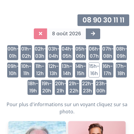
08 90 30 11 11
8 août 2026
00h-
01h-
02h-
03h-
04h-
05h-
06h-
07h-
08h-
01h
02h
03h
04h
05h
06h
07h
08h
09h
09h-
10h-
11h-
12h-
13h-
14h-
15h-
16h-
17h-
10h
11h
12h
13h
14h
15h
16h
17h
18h
18h-
19h-
20h-
21h-
22h-
23h-
19h
20h
21h
22h
23h
00h
Pour plus d'informations sur un voyant cliquez sur sa
photo.