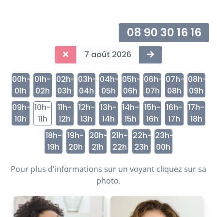
08 90 30 16 16
7 août 2026
00h-
01h-
02h-
03h-
04h-
05h-
06h-
07h-
08h-
01h
02h
03h
04h
05h
06h
07h
08h
09h
09h-
10h-
11h-
12h-
13h-
14h-
15h-
16h-
17h-
10h
11h
12h
13h
14h
15h
16h
17h
18h
18h-
19h-
20h-
21h-
22h-
23h-
19h
20h
21h
22h
23h
00h
Pour plus d'informations sur un voyant cliquez sur sa
photo.