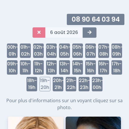
08 90 64 03 94
6 août 2026
00h-
01h-
02h-
03h-
04h-
05h-
06h-
07h-
08h-
01h
02h
03h
04h
05h
06h
07h
08h
09h
09h-
10h-
11h-
12h-
13h-
14h-
15h-
16h-
17h-
10h
11h
12h
13h
14h
15h
16h
17h
18h
18h-
19h-
20h-
21h-
22h-
23h-
19h
20h
21h
22h
23h
00h
Pour plus d'informations sur un voyant cliquez sur sa
photo.