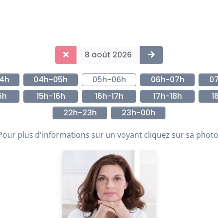
8 août 2026
4h
04h-05h
05h-06h
06h-07h
0
5h
15h-16h
16h-17h
17h-18h
1
22h-23h
23h-00h
Pour plus d'informations sur un voyant cliquez sur sa photo