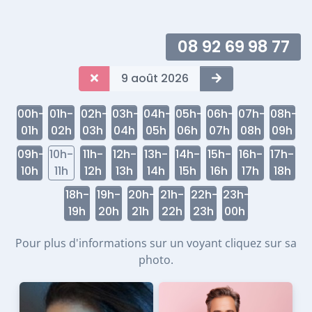
08 92 69 98 77
9 août 2026
00h-
01h-
02h-
03h-
04h-
05h-
06h-
07h-
08h-
01h
02h
03h
04h
05h
06h
07h
08h
09h
09h-
10h-
11h-
12h-
13h-
14h-
15h-
16h-
17h-
10h
11h
12h
13h
14h
15h
16h
17h
18h
18h-
19h-
20h-
21h-
22h-
23h-
19h
20h
21h
22h
23h
00h
Pour plus d'informations sur un voyant cliquez sur sa
photo.