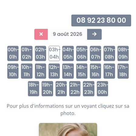
08 92 23 80 00
9 août 2026
00h-
01h-
02h-
03h-
04h-
05h-
06h-
07h-
08h-
01h
02h
03h
04h
05h
06h
07h
08h
09h
09h-
10h-
11h-
12h-
13h-
14h-
15h-
16h-
17h-
10h
11h
12h
13h
14h
15h
16h
17h
18h
18h-
19h-
20h-
21h-
22h-
23h-
19h
20h
21h
22h
23h
00h
Pour plus d'informations sur un voyant cliquez sur sa
photo.