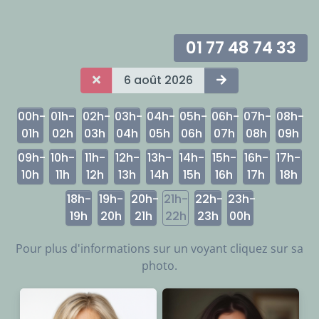
01 77 48 74 33
6 août 2026
00h-
01h-
02h-
03h-
04h-
05h-
06h-
07h-
08h-
01h
02h
03h
04h
05h
06h
07h
08h
09h
09h-
10h-
11h-
12h-
13h-
14h-
15h-
16h-
17h-
10h
11h
12h
13h
14h
15h
16h
17h
18h
18h-
19h-
20h-
21h-
22h-
23h-
19h
20h
21h
22h
23h
00h
Pour plus d'informations sur un voyant cliquez sur sa
photo.